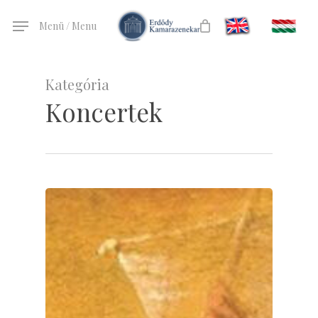
Skip
Menü / Menu
to
main
content
Kategória
Koncertek