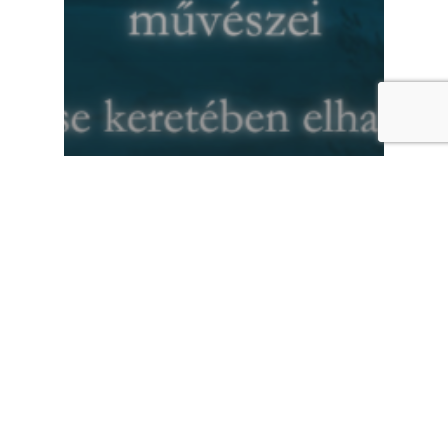
Koncertek
Karácsonykor ismét a Magyar
Szentetk templomában
működik közre együttesünk!