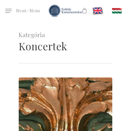
Skip
Menü / Menu
to
main
content
Kategória
Koncertek