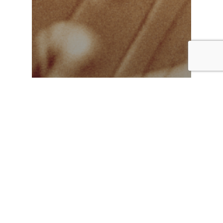
Koncertek
2026. január 8-án Magyar-
lengyel estet ad zenekarunk a
Zeneakadémia Solti-termében