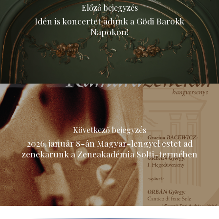
Előző bejegyzés
Idén is koncertet adunk a Gödi Barokk
Napokon!
Következő bejegyzés
2026. január 8-án Magyar-lengyel estet ad
zenekarunk a Zeneakadémia Solti-termében