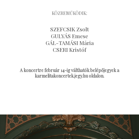
KÖZREMŰKÖDIK:
SZEFCSIK Zsolt
GULYÁS Emese
GÁL-TAMÁSI Mária
CSERI Kristóf
A koncertre február 14-ig válthatók belépőjegyek a
karmelitakoncertek.jegy.hu oldalon.