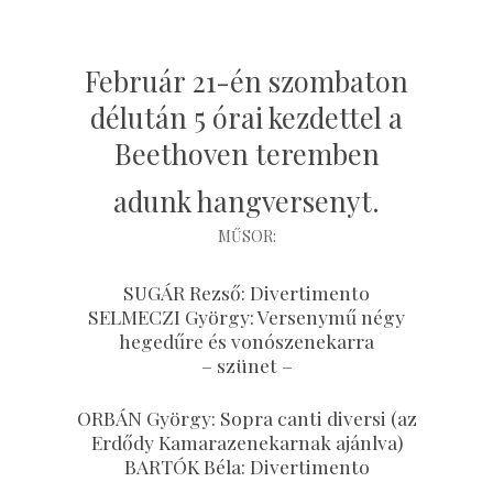
Február 21-én szombaton
délután 5 órai kezdettel a
Beethoven teremben
adunk hangversenyt.
MŰSOR:
SUGÁR Rezső: Divertimento
SELMECZI György: Versenymű négy
hegedűre és vonószenekarra
– szünet –
ORBÁN György: Sopra canti diversi (az
Erdődy Kamarazenekarnak ajánlva)
BARTÓK Béla: Divertimento