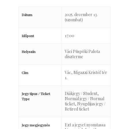
2025. december 13.
Dátum
(szombat)
17:00
Időpont
Váci Püspöki Palota
Helyszín
díszterme
Vác, Migazzi Kristóf tér
Cím
1.
Diákjegy / Student,
Jegy típus / Ticket
Normál jegy / Normal
Type
ticket, Nyugdíjas jegy /
Retired ticket
Ezt a jegyet nyomtassa
Jegy megjegyzés