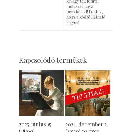
ki vagy telefonról
mutassa meg a
pénztárnál! Fontos,
hogy a kód jól látható
legyen!
Kapcsolódó termékek
Opciók
Opciók
2025. június 15.
2024. december 2.
Választása /
Választása /
(18:00)
(19:30) 30 éves