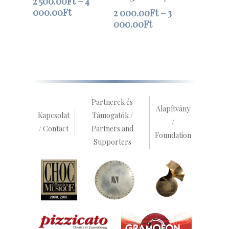
2 500.00
Ft
–
4
000.00
Ft
2 000.00
Ft
–
3
000.00
Ft
Partnerek és
Alapítvány
Kapcsolat
Támogatók /
/
/ Contact
Partners and
Foundation
Supporters