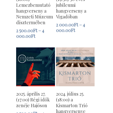
Choose Options
Choose Options
Lemezbemutató
jubileumi
hangverseny a
hangverseny a
Nemzeti Múzeum
Vigadóban
dísztermében
2 000.00
Ft
–
4
000.00
Ft
2 500.00
Ft
–
4
000.00
Ft
Opciók
Opciók
2025. április 27.
2024. július 25.
Választása /
Választása /
(17:00) Régi idők
(18:00) a
Choose Options
Choose Options
zenéje Hajóson
Kismarton Trió
hangversenye