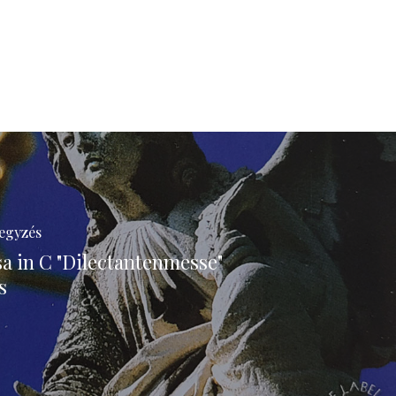
egyzés
sa in C "Dilectantenmesse"
s