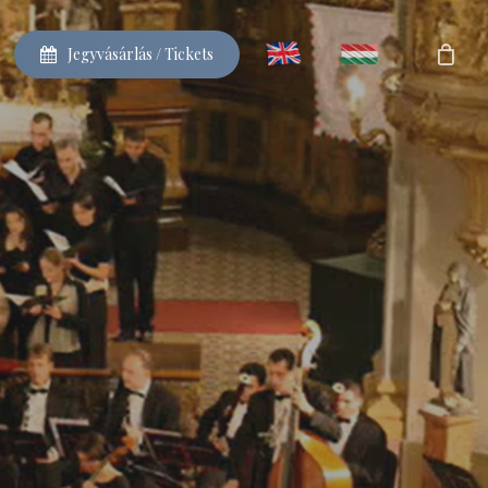
J
e
g
y
v
á
s
á
r
l
á
s
/
T
i
c
k
e
t
s