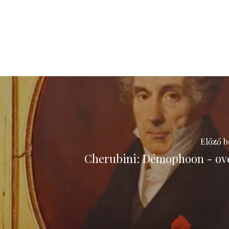
Előző b
Cherubini: Démophoon - ov