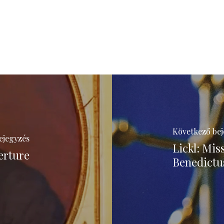
Következő bej
ejegyzés
Lickl: Mis
erture
Benedictu