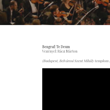
Bengraf: Te Deum
Vezényel: Rácz Márton
(Budapest, Belvárosi Szent Mihály templom 