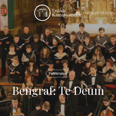
erdody@erdody.hu
Felvételek
Bengraf: Te Deum