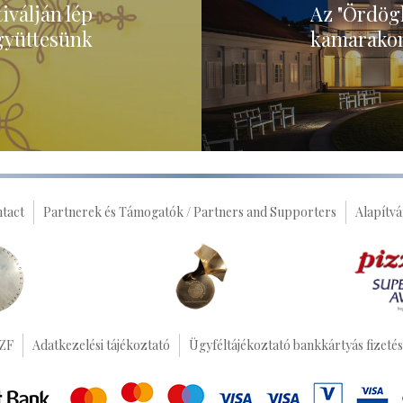
válján lép
Az "Ördögl
együttesünk
kamarakon
ntact
Partnerek és Támogatók / Partners and Supporters
Alapítvá
ZF
Adatkezelési tájékoztató
Ügyféltájékoztató bankkártyás fizeté