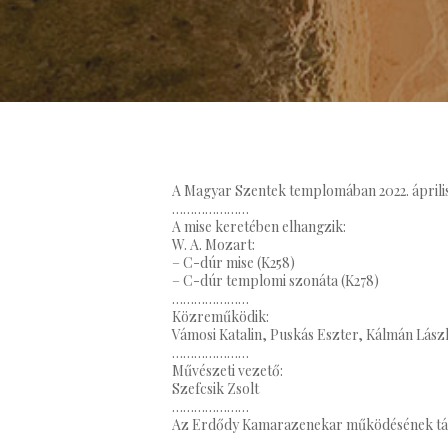
A Magyar Szentek templomában 2022. áprili
…………………
A mise keretében elhangzik:
W. A. Mozart:
– C-dúr mise (K258)
– C-dúr templomi szonáta (K278)
…………………
Közreműködik:
Vámosi Katalin, Puskás Eszter, Kálmán Lász
…………………
Művészeti vezető:
Szefcsik Zsolt
…………………
Az Erdődy Kamarazenekar működésének tám