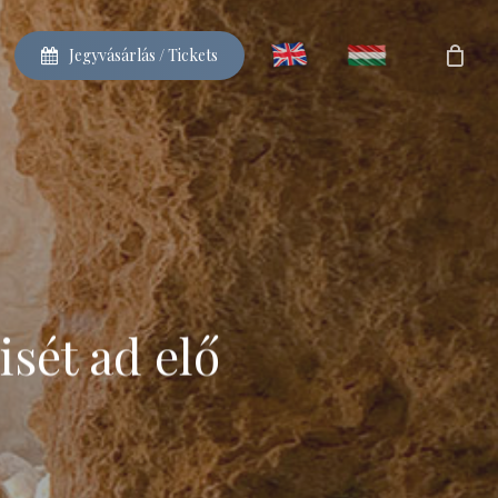
J
e
g
y
v
á
s
á
r
l
á
s
/
T
i
c
k
e
t
s
sét ad elő