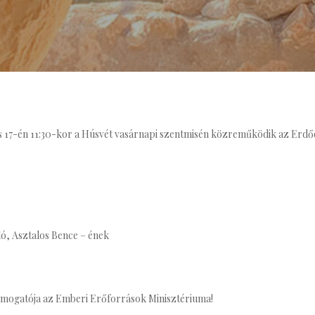
s 17-én 11:30-kor a Húsvét vasárnapi szentmisén közreműködik az Erd
ló, Asztalos Bence – ének
ogatója az Emberi Erőforrások Minisztériuma!