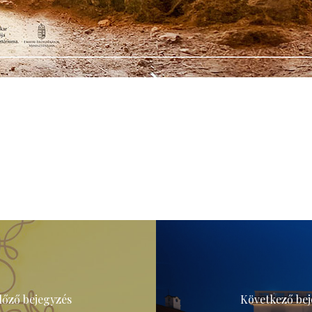
lőző bejegyzés
Következő bej