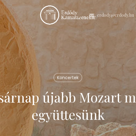
erdody@erdody.hu
Koncertek
sárnap újabb Mozart mi
együttesünk