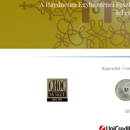
A Haydneum Egyházzenei Feszti
fel 
Kapcsolat / Co
ÁS