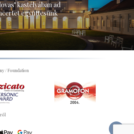
ovas" kastélyában ad
certet együttesünk
ny / Foundation
sről