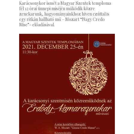
Karácsonykor ismét a Magyar Szentek temploma
fél 12 órai ünnepi miséjén működik közre
zenekarunk, hagyományainkhoz híven ezúttal is
egy ritkán hallható mű – Mozart “Nagy Credo
Mise”- előadásával.