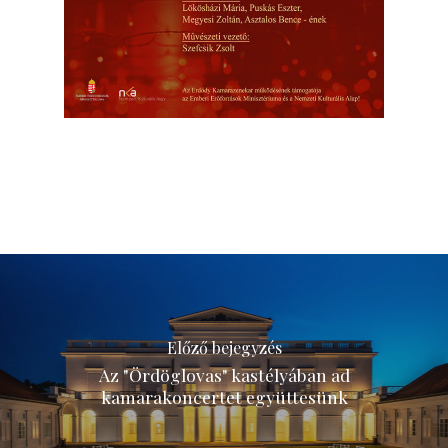
Előző bejegyzés
Az "Ördöglovas" kastélyában ad
kamarakoncertet együttesünk