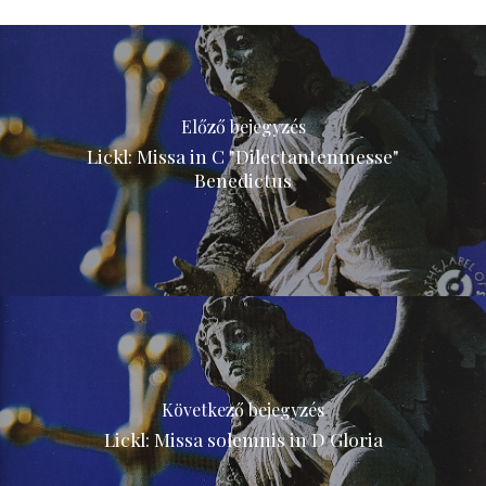
Előző bejegyzés
Lickl: Missa in C "Dilectantenmesse"
Benedictus
Következő bejegyzés
Lickl: Missa solemnis in D Gloria