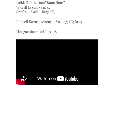
Lickl: Offertorium”Bone Deus”
Wierdl Eszter- ének,
Szefcsik Zsolt – hegedű,
Purcell Kórus, vezényel: Vashegyi György
Hungaroton stúdió, 2008.