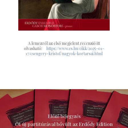
A lemezről az első megjelent recenzió itt
olvasható:
https://www.es.hu/cikk/2025-01-
17/csengery-kristof/nagyok-kortarsai.html
Előző bejegyzés
Öt új partitúrával bővült az Erdődy Edition