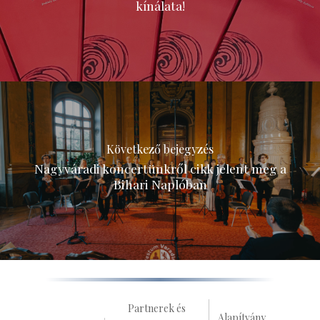
kínálata!
Következő bejegyzés
Nagyváradi koncertünkről cikk jelent meg a
Bihari Naplóban
Partnerek és
Alapítvány