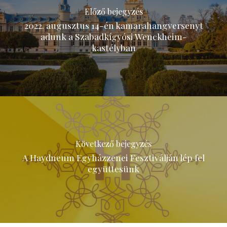
Előző bejegyzés
2022. augusztus 14-én kamarahangversenyt
adunk a Szabadkígyósi Wenckheim-
kastélyban
Következő bejegyzés
A Haydneum Egyházzenei Fesztiválján lép fel
együttesünk