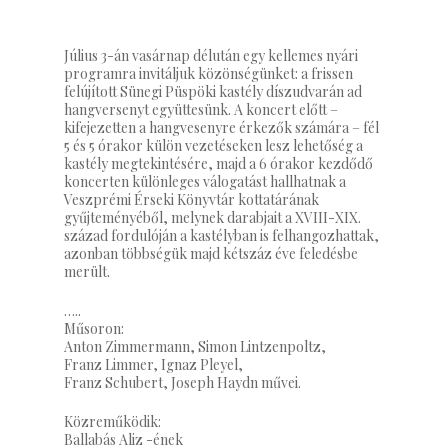
Július 3-án vasárnap délután egy kellemes nyári
programra invitáljuk közönségünket: a frissen
felújított Sünegi Püspöki kastély díszudvarán ad
hangversenyt együttesünk. A koncert előtt –
kifejezetten a hangvesenyre érkezők számára – fél
5 és 5 órakor külön vezetéseken lesz lehetőség a
kastély megtekintésére, majd a 6 órakor kezdődő
koncerten különleges válogatást hallhatnak a
Veszprémi Érseki Könyvtár kottatárának
gyűjteményéből, melynek darabjait a XVIII-XIX.
század fordulóján a kastélyban is felhangozhattak,
azonban többségük majd kétszáz éve feledésbe
merült.
…..
Műsoron:
Anton Zimmermann, Simon Lintzenpoltz,
Franz Limmer, Ignaz Pleyel,
Franz Schubert, Joseph Haydn művei.
Közreműködik:
Ballabás Aliz -ének